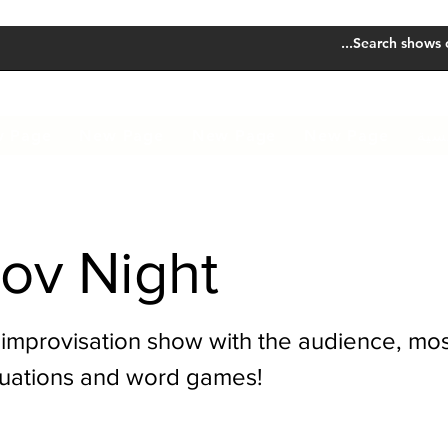
سية
New Page
New Page
New Page
 Page
ov Night
e improvisation show with the audience, mos
uations and word games!