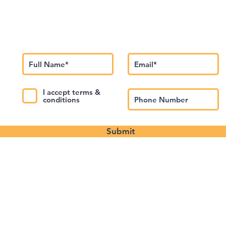
 في نشرتنا الإخبارية
I accept terms &
conditions
Submit
سياسة خاصة
اتصل بنا
معلومات
عنا
©️2024 Theatre Junction Events LLC