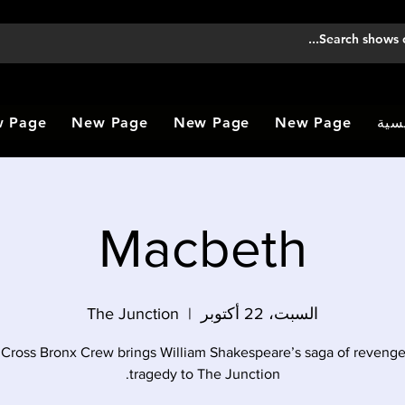
سية
New Page
New Page
New Page
 Page
Macbeth
السبت، 22 أكتوبر
  |  
The Junction
Cross Bronx Crew brings William Shakespeare’s saga of reveng